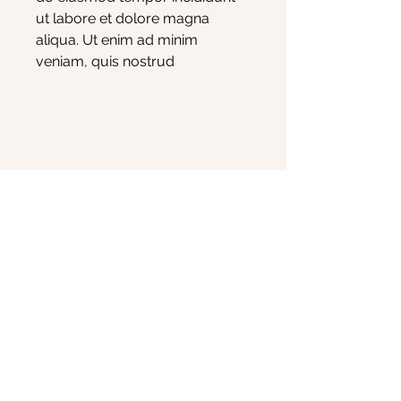
ut labore et dolore magna 
aliqua. Ut enim ad minim 
veniam, quis nostrud 
exercitation ullamco laboris nisi 
ut aliquip ex ea commodo 
consequat.
Landhotel Sonnenhof | 76833 Siebeldingen |
Mühlweg 2 |
+49 (0)6345
/ 3311
(08-19:00 Uhr)
|
Info(at)sonnenhof-siebeldingen.de
Datenschutz
AGB
Impressum
© SONNENHOF SIEBELDINGEN 2023