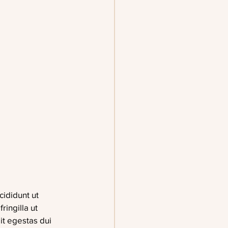
ididunt ut 
ingilla ut 
it egestas dui 