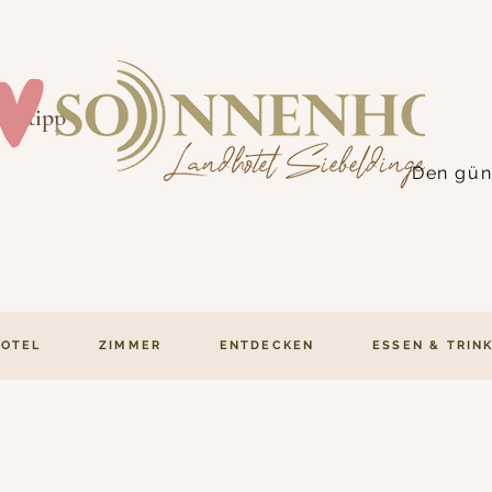
eimtipp !
Den güns
HOTEL
ZIMMER
ENTDECKEN
ESSEN & TRIN