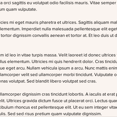
 orci sagittis eu volutpat odio facilisis mauris. Vitae semper 
ium quam vulputate.
cies mi eget mauris pharetra et ultrices. Sagittis aliquam m
lementum. Imperdiet nulla malesuada pellentesque elit eget
 tortor dignissim convallis aenean et tortor at. Et leo duis ut
 id leo in vitae turpis massa. Velit laoreet id donec ultrices 
lus elementum. Ultricies mi quis hendrerit dolor. Cras tincidu
ue eget arcu. Nullam vehicula ipsum a arcu. Nunc mattis enim 
lamcorper velit sed ullamcorper morbi tincidunt. Vulputate o
nas volutpat. Sed blandit libero volutpat sed cras.
llamcorper dignissim cras tincidunt lobortis. A iaculis at erat
t. Ultrices gravida dictum fusce ut placerat orci. Lectus quam
ibulum rhoncus est pellentesque elit. Ut eu sem integer vita
is. Sed sed risus pretium quam vulputate dignissim.