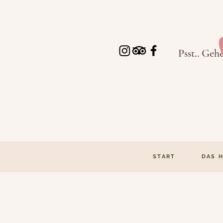
Psst.. Geh
START
DAS 