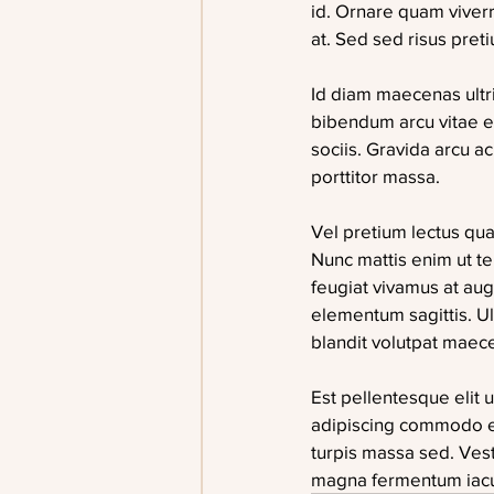
id. Ornare quam viverra
at. Sed sed risus pret
Id diam maecenas ultri
bibendum arcu vitae e
sociis. Gravida arcu ac
porttitor massa.
Vel pretium lectus quam
Nunc mattis enim ut tel
feugiat vivamus at aug
elementum sagittis. Ul
blandit volutpat maece
Est pellentesque elit u
adipiscing commodo eli
turpis massa sed. Vest
magna fermentum iacul