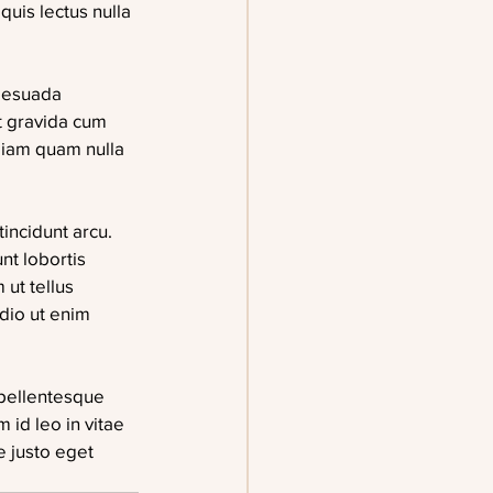
quis lectus nulla 
alesuada 
 gravida cum 
 diam quam nulla 
tincidunt arcu. 
nt lobortis 
ut tellus 
dio ut enim 
 pellentesque 
 id leo in vitae 
e justo eget 